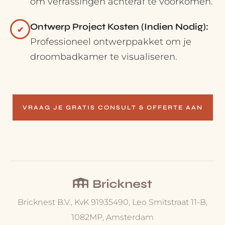
om verrassingen achteraf te voorkomen.
Ontwerp Project Kosten (Indien Nodig):
✔
Professioneel ontwerppakket om je
droombadkamer te visualiseren.
VRAAG JE GRATIS CONSULT & OFFERTE AAN
Bricknest B.V., KvK 91935490, Leo Smitstraat 11-B,
1082MP, Amsterdam