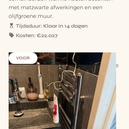
met matzwarte afwerkingen en een
olijfgroene muur.
Tijdsduur: Klaar in 14 dagen
Kosten: €22.027
Sfeerverlichting, handgemaakte tegels,
VOOR
hoogwaardige Hansgrohe-kranen, nieuwe
ventilatie