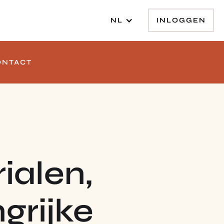
INLOGGEN
NL
ONTACT
ialen,
grijke