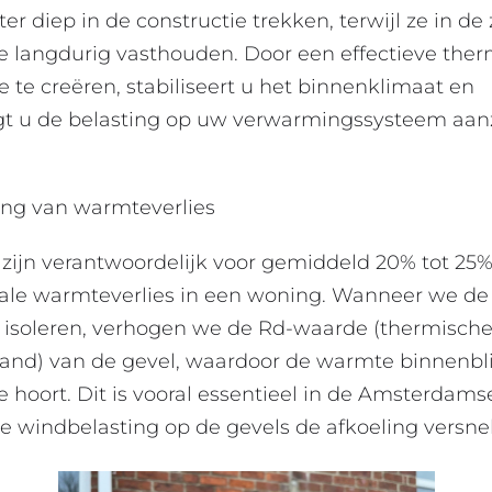
er diep in de constructie trekken, terwijl ze in d
te langdurig vasthouden. Door een effectieve the
e te creëren, stabiliseert u het binnenklimaat en
gt u de belasting op uw verwarmingssysteem aanz
ing van warmteverlies
zijn verantwoordelijk voor gemiddeld 20% tot 25
tale warmteverlies in een woning. Wanneer we de
isoleren, verhogen we de Rd-waarde (thermisch
and) van de gevel, waardoor de warmte binnenbli
e hoort. Dit is vooral essentieel in de Amsterdamse
e windbelasting op de gevels de afkoeling versnel