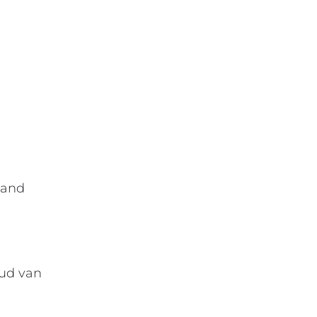
aand
oud van