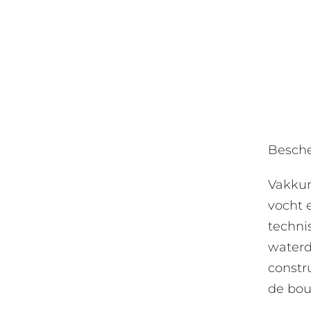
Besche
Vakkun
vocht 
techni
waterd
constr
de bou