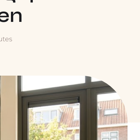
en
utes