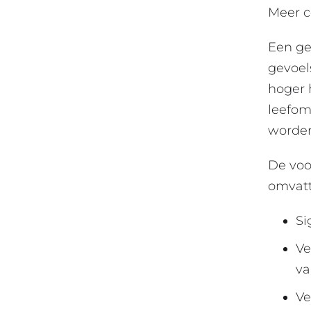
Meer c
Een ge
gevoel
hoger 
leefom
worden
De voo
omvatt
Si
Ve
va
Ve