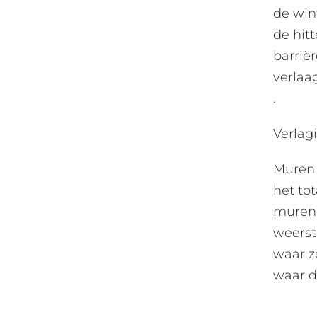
de wint
de hit
barrièr
verlaa
.
Verlag
Muren 
het to
muren 
weerst
waar z
waar d