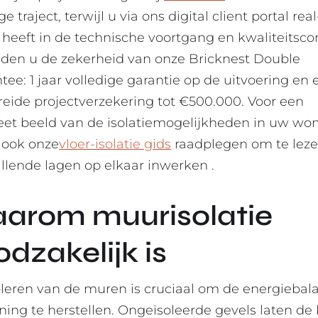
ge traject, terwijl u via ons digital client portal rea
t heeft in de technische voortgang en kwaliteitscon
eden u de zekerheid van onze Bricknest Double
tee: 1 jaar volledige garantie op de uitvoering en 
reide projectverzekering tot €500.000. Voor een
et beeld van de isolatiemogelijkheden in uw wo
 ook onze
vloer-isolatie gids
raadplegen om te lez
illende lagen op elkaar inwerken .
arom muurisolatie
dzakelijk is
oleren van de muren is cruciaal om de energiebala
ing te herstellen. Ongeïsoleerde gevels laten de 