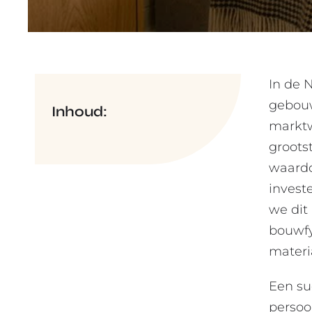
In de 
gebouw
Inhoud:
marktw
groots
waardo
invest
we dit
bouwfy
materi
Een su
persoo