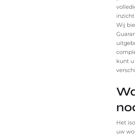
volledi
inzich
Wij bi
Guaran
uitgeb
comple
kunt u
versch
Wa
noo
Het is
uw won