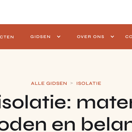
GIDSEN
OVER ONS
C
CTEN
>
ALLE GIDSEN
ISOLATIE
solatie: mater
den en belan