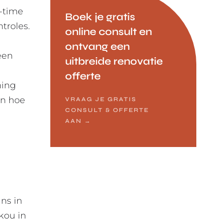
l-time
Boek je gratis
troles.
online consult en
ontvang een
een
uitbreide renovatie
offerte
ning
en hoe
VRAAG JE GRATIS
CONSULT & OFFERTE
AAN
→
ns in
kou in