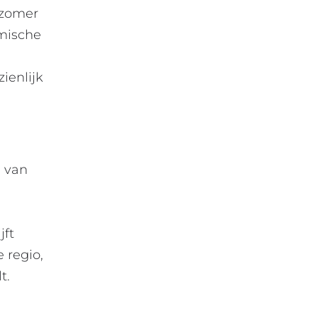
e zomer
rmische
ienlijk
% van
e
jft
 regio,
t.