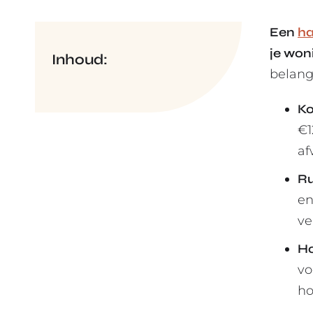
Een
ha
je won
Inhoud:
belang
Ko
€1
af
Ru
en
ve
Ho
vo
ho