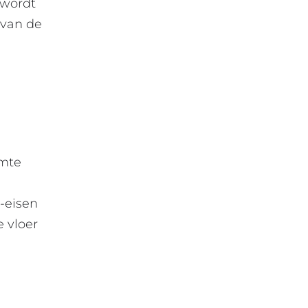
 wordt
 van de
rmte
e-eisen
 vloer