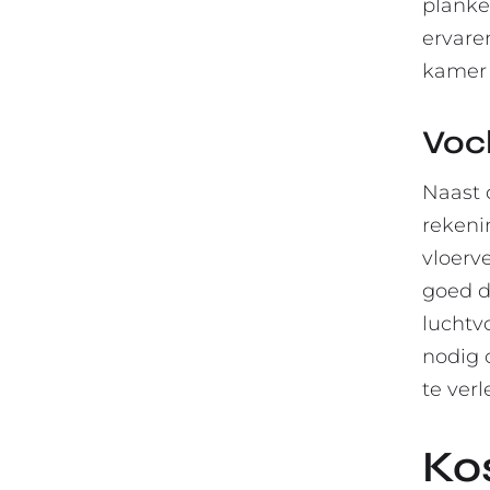
planke
ervare
kamer 
Voc
Naast 
rekeni
vloerv
goed d
luchtvo
nodig 
te ver
Ko