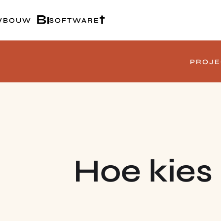
WBOUW
SOFTWARE
PROJE
Hoe kies 