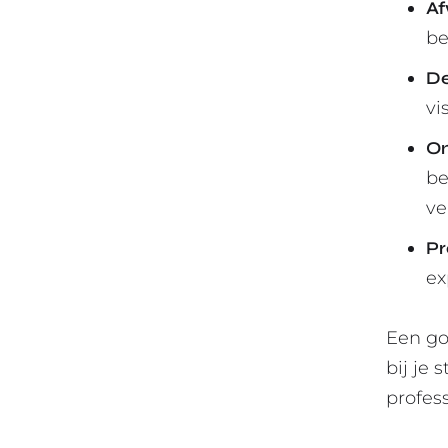
Af
be
De
vi
O
be
ve
Pr
ex
Een go
bij je 
profes