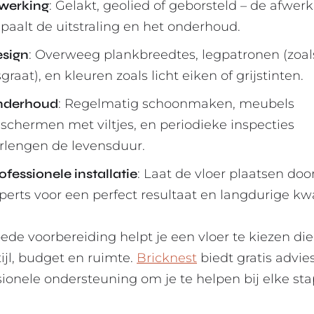
werking
: Gelakt, geolied of geborsteld – de afwer
paalt de uitstraling en het onderhoud.
sign
: Overweeg plankbreedtes, legpatronen (zoal
sgraat), en kleuren zoals licht eiken of grijstinten.
nderhoud
: Regelmatig schoonmaken, meubels
schermen met viltjes, en periodieke inspecties
rlengen de levensduur.
ofessionele installatie
: Laat de vloer plaatsen doo
perts voor een perfect resultaat en langdurige kwal
ede voorbereiding helpt je een vloer te kiezen die
stijl, budget en ruimte.
Bricknest
biedt gratis advie
sionele ondersteuning om je te helpen bij elke sta