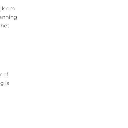
ijk om
lanning
 het
r of
g is