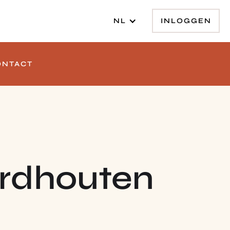
INLOGGEN
NL
ONTACT
hardhouten