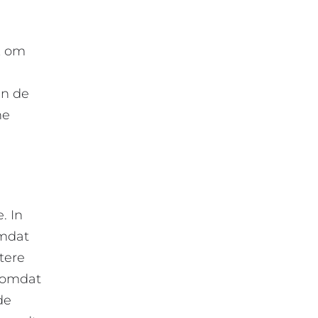
k om
an de
he
. In
omdat
tere
, omdat
de