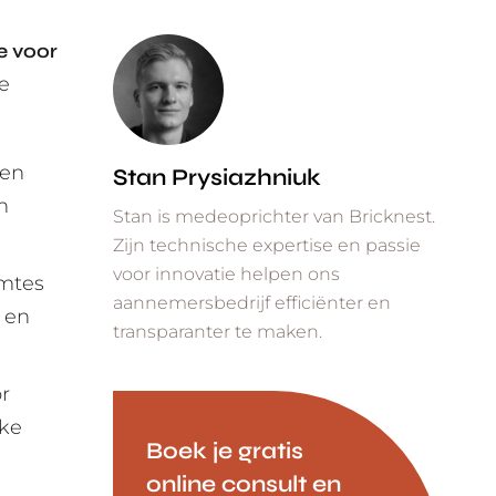
e voor
de
 en
Stan Prysiazhniuk
n
Stan is medeoprichter van Bricknest.
Zijn technische expertise en passie
voor innovatie helpen ons
imtes
aannemersbedrijf efficiënter en
 en
transparanter te maken.
or
lke
Boek je gratis
online consult en