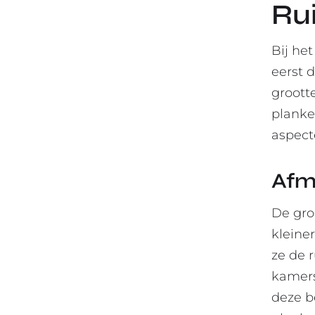
Ru
Bij he
eerst 
groott
planke
aspect
Afm
De gro
kleine
ze de 
kamers
deze b