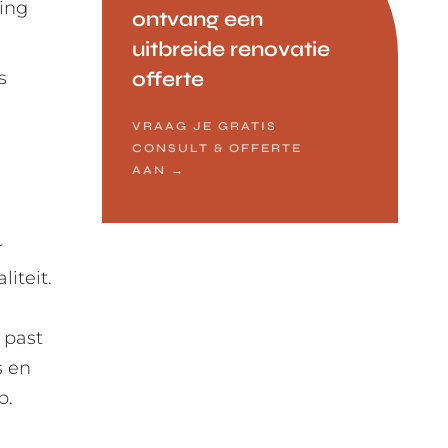
king
ontvang een
uitbreide renovatie
s
offerte
VRAAG JE GRATIS
CONSULT & OFFERTE
AAN
→
r
iteit.
 past
s en
p.