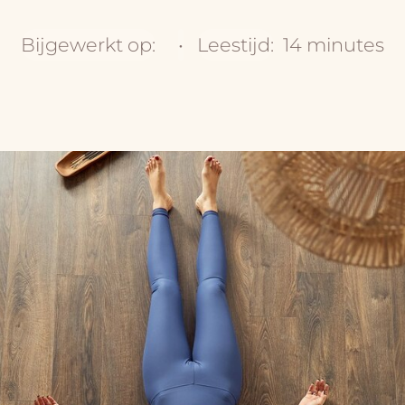
Bijgewerkt op:
•
Leestijd:
14 minutes