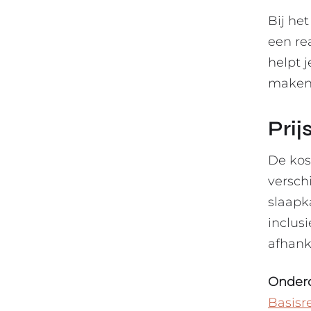
Bij he
een re
helpt 
maken 
Pri
De kos
versch
slaapk
inclusi
afhanke
Onder
Basisr